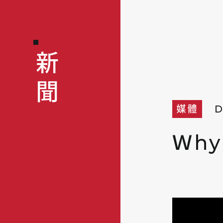
新聞
媒體
D
Ｗhy