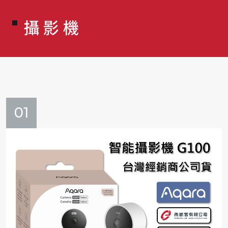
攝影機
01